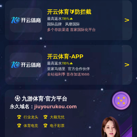
氢气是一种极易燃烧，无色透明、无臭无味且难溶于
水的气体。氢气可作为飞艇、氢气球的填充气体。是主要
的工业原料，也是最重要的工业气体和特种气体，在石油
化工、电子工业、冶金工业、食品加工、浮法玻璃、精细
有机合成、航空航天等方面有着广泛的应用。 鲁泰化学氢
气年产能约1980万标方,产品以管道氢气和压缩氢气两种方
式销售。其中，管道氢气主要是所在化工园区内使用；压
缩氢气主要以济宁市周边区域为主。产品质量稳定，有稳
定的客户资源，得到了客户的一致认可和高度赞誉。
企业概况
|
联系电话
|
微信关注
© 2015-2022 ledong乐动(中国)体育官方网站 版权所有
鲁ICP备12029946号
网站信息安全投诉举报电话：0537-5126029