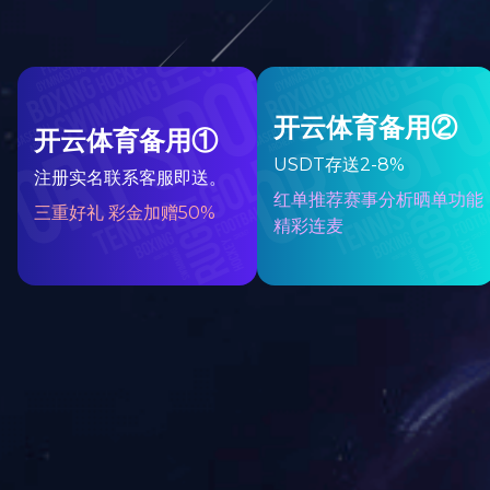
当前，正是全年目标收官的关键节点，
2025-12
引领、党员带头、全员参与”的工作格 ..
17
学习贯彻党的二十届四中全
根据市国资委党委统一部署，12月1
2025-12
委宣讲团成员，济宁孔子文旅集团党委委
15
曾凡玉到鹿洼煤矿宣讲党的
为深入学习贯彻党的二十届四中全会精
2025-12
鹿洼煤矿，为奋战在煤矿生产一线的干部
15
南家咀煤矿：党建聚合力 决
南家咀煤矿坚持党建引领，紧扣年度收
2025-12
理创效、建强作风、关爱职工”主线，在冲