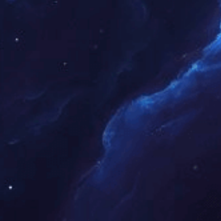
劲 决胜四季度收官战
鲁泰热电立足发展实际，将党建工作与生产经营深度融合，以“凝聚一
、 ...
中心组专题学习党的二十届四中全会精神
进行集体学习，围绕深入学习贯彻党的二十届四中全会精神，把思想和
落实， ...
25年中国企业文化管理年会上斩获多项荣誉
化管理协会企业党建与企业文化年会在广州召开。“展望‘十五五’ 谋划新发
 ...