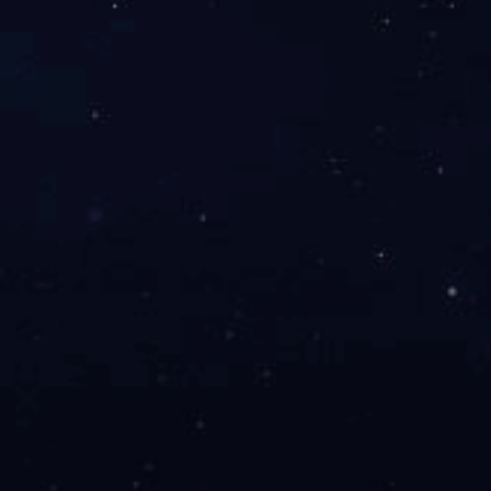
>>
区运河路16号
m
rs.com
微信公众号