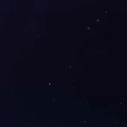
化“党团员身边无违章、无事
180
的16幅书画作品、12张摄影作
235
合开展“搭建互动桥梁 促进党
366