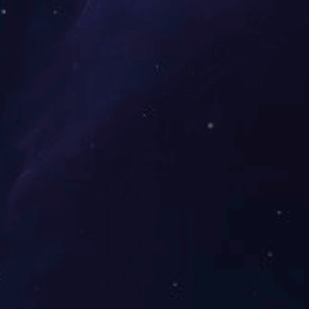
全“红色堡垒”
作与安全生产深度融合，以“红帆引领·强基固本”党建品牌为抓手，深
 ...
展”摄影书画作品评比活动
书画作品评比活动在行政楼四楼多功能厅顺利举行。来自 12个党支部
抒发爱 ...
第二党支部开展党建联建活动
，10月24日下午，济宁市档案馆党支部与集团公司总部第二党支部联
涛、 ...