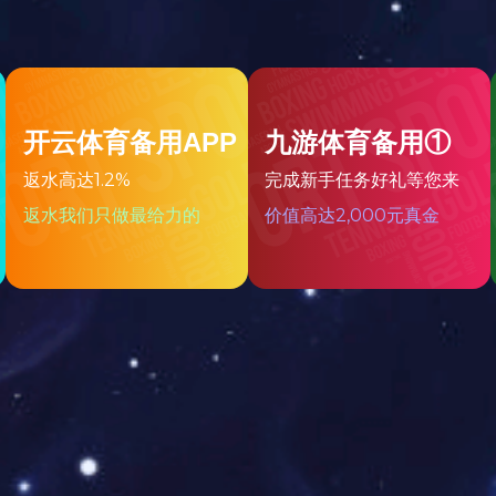
鲁泰建材将党建优势转化为攻坚动能，以党员示范岗为“尖刀班”、党员
.
会精神市国资委宣讲团宣讲报告会在鲁泰控股集团举
5日下午，学习贯彻党的二十届四中全会精神市国资委宣讲团宣讲报告
员、纪委 ...
二十届四中全会精神
神，切实推动全会精神在能源生产一线落地生根，12月11日，市能
职工代表 ...
胜收官战
官目标，全体党员干部职工担当作为，将组织优势转化为干事动能，围
刺 ...