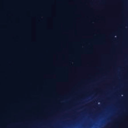
03
鲁泰热电：党建红引领攻坚
四季度是全年目标任务的决战决胜期，
2025-12
绳”的奋进姿态，激活思想引领、组织保障
02
鲁泰控股集团党委理论学习
日前，集团公司党委理论学习中心组
2025-12
上来，持续推动全会精神在集团公司落地
26
鲁泰控股集团党建成果在20
11月19日至21日，2025中国文
2025-11
题论坛、“一起向未来”第十二届最美企业之