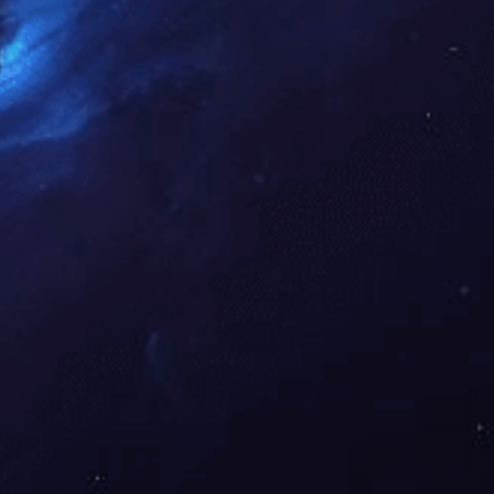
条心、齐下一盘棋、拧成一股
224
行动统一到党中央的决策部署
248
展”第五届助力企业高质量发展主
147