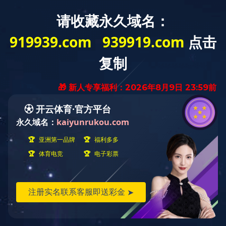
鲁泰控股集团党委党校成立揭牌仪式