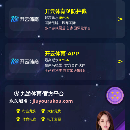
企业概况
|
联系电话
|
微信关注
© 2015-2022 ledong乐动(中国)体育官方网站 版权所有
鲁ICP备12029946号
网站信息安全投诉举报电话：0537-5126029
邮箱：ltkgkjxxzx@163.com
星空官方网页版
|
华体会电子平台(官方)登录网站
|
MK体育（中国）国际平台
|
OD在线登录官网
|
开云
线上登录
|
九游官方网页版
|
安博足球_安博体育官方网站
|
乐鱼在线平台
|
开云官方网页版
|